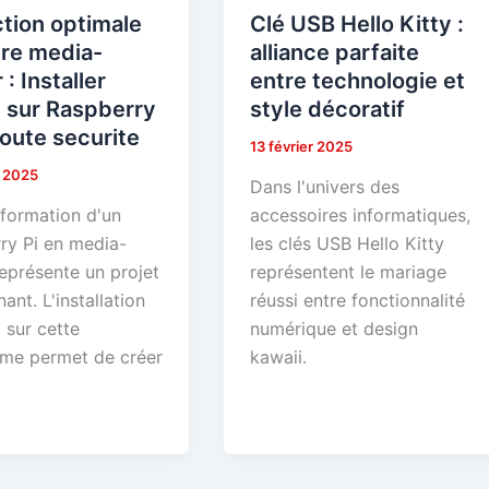
tion optimale
Clé USB Hello Kitty :
tre media-
alliance parfaite
 : Installer
entre technologie et
sur Raspberry
style décoratif
toute securite
13 février 2025
r 2025
Dans l'univers des
sformation d'un
accessoires informatiques,
ry Pi en media-
les clés USB Hello Kitty
eprésente un projet
représentent le mariage
ant. L'installation
réussi entre fonctionnalité
sur cette
numérique et design
rme permet de créer
kawaii.