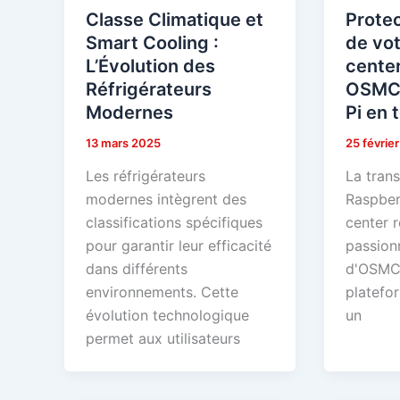
Classe Climatique et
Protec
Smart Cooling :
de vo
L’Évolution des
center
Réfrigérateurs
OSMC 
Modernes
Pi en 
13 mars 2025
25 févrie
Les réfrigérateurs
La tran
modernes intègrent des
Raspber
classifications spécifiques
center r
pour garantir leur efficacité
passionn
dans différents
d'OSMC 
environnements. Cette
platefo
évolution technologique
un
permet aux utilisateurs