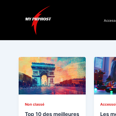
Aller
au
contenu
Access
Non classé
Accessoi
Top 10 des meilleures
Les me