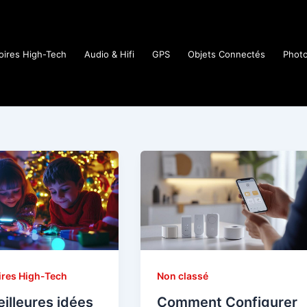
oires High-Tech
Audio & Hifi
GPS
Objets Connectés
Phot
res High-Tech
Non classé
illeures idées
Comment Configurer