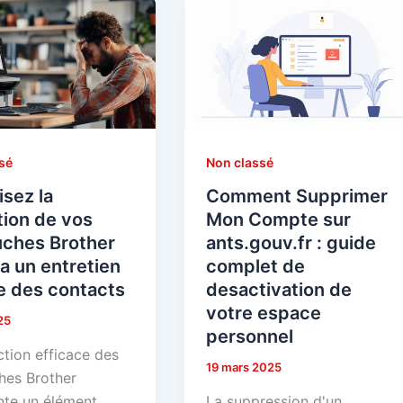
sé
Non classé
sez la
Comment Supprimer
tion de vos
Mon Compte sur
uches Brother
ants.gouv.fr : guide
a un entretien
complet de
e des contacts
desactivation de
votre espace
25
personnel
ction efficace des
19 mars 2025
hes Brother
nte un élément
La suppression d'un