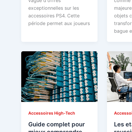
vague d'offres
comme u
exceptionnelles sur les
majeure
accessoires PS4. Cette
objets 
période permet aux joueurs
transfo
bague e
Accessoires High-Tech
Accessoi
Guide complet pour
Les e
mieux comprendre