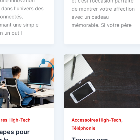
ne innovation
et c’est l’occasion parfaite
 dans l'univers des
de montrer votre affection
connectés,
avec un cadeau
rmant une simple
mémorable. Si votre père
n un outil
,
Accessoires High-Tech
res High-Tech
Téléphonie
tapes pour