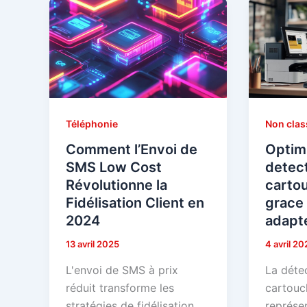
Téléphonie
Non clas
Comment l’Envoi de
Optimi
SMS Low Cost
detec
Révolutionne la
carto
Fidélisation Client en
grace 
2024
adapt
13 avril 2025
4 avril 20
L'envoi de SMS à prix
La déte
réduit transforme les
cartouc
stratégies de fidélisation
représe